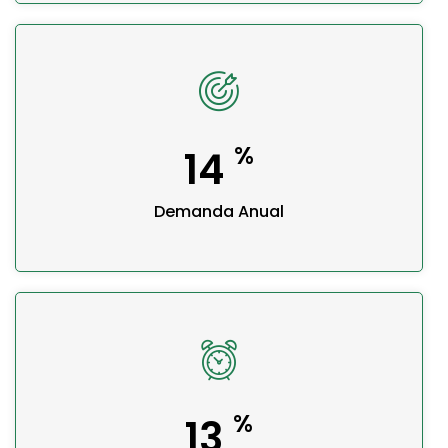
%
18
Demanda Anual
%
18